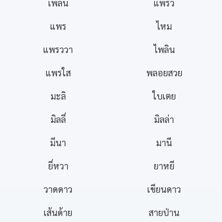
เพลิน
แพรว
แพร
ไหม
แพรววา
ไพลิน
แพรใส
พลอยสวย
มะลิ
ใบเตย
มิลลี่
มิลล่า
มีนา
มานี
ยี่หวา
ยาหยี
วาดดาว
เขียนดาว
เส้นด้าย
สายป่าน