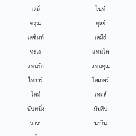
เดย์
ไนท์
ตฤณ
ตุลย์
เตชินท์
เตมีย์
ทะเล
แทนไท
แทนรัก
แทนคุณ
ไทการ์
ไทเกอร์
ไทม์
เทมส์
นับหนึ่ง
นับสิบ
นาวา
นาวิน