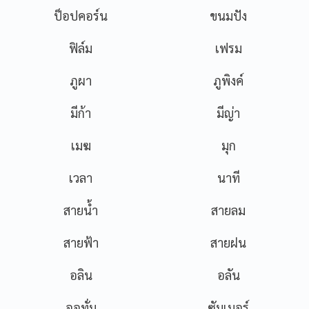
ป็อปคอร์น
ขนมปัง
ฟิล์ม
เฟรม
ภูผา
ภูพิงค์
มีก้า
มีญ่า
Name
เมฆ
มุก
Email
เวลา
นาที
Phone Number
สายน้ำ
สายลม
สายฟ้า
สายฝน
Message
อลิน
อลัน
ออทั่ม
ซัมเมอร์