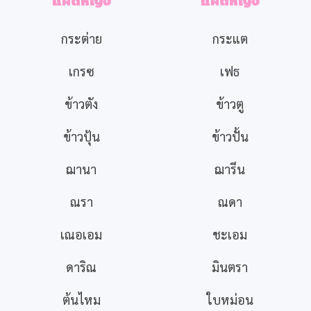
แฝดหญิง
แฝดหญิง
กระต่าย
กระแต
เกรซ
เฟธ
ข้าวตัง
ข้าวตู
ข้าวปุ้น
ข้าวปั้น
ฌานา
ฌารีน
ณรา
ณดา
เณอเอม
ชะเอม
ดาริณ
มินตรา
ต้นไหม
ใบหม่อน