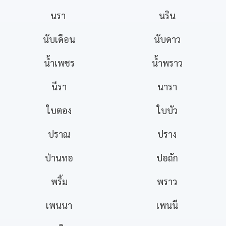
นรา
นริน
นับเดือน
นับดาว
น้ำเพชร
น้ำพราว
นีรา
นารา
ใบตอง
ใบบัว
ปราณ
ปราง
ป่านทอ
ปอถัก
พริ้ม
พราว
เพนนา
เพนนี