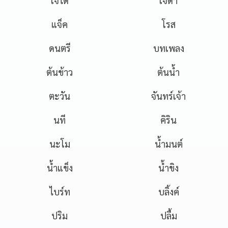
เจได
เจด้า
แจ็ค
โรส
ดนตรี
บทเพลง
ต้นข้าว
ต้นน้ำ
ตะวัน
จันทร์เจ้า
นที
คิริน
นะโม
น้ำมนต์
น้ำแข็ง
น้ำขิง
ไบร์ท
บลิ้งค์
ปริม
ปลื้ม