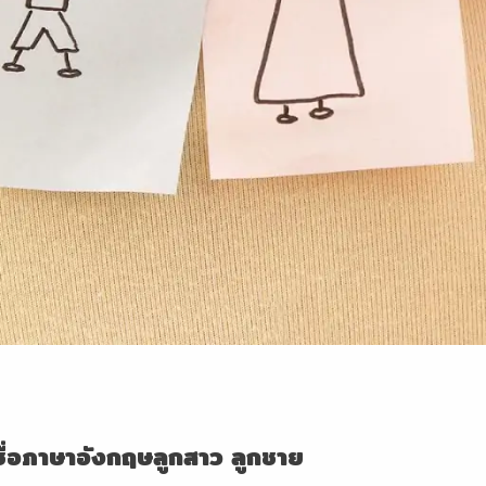
งชื่อภาษาอังกฤษลูกสาว ลูกชาย