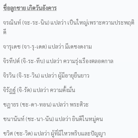
ชื่อลูกชาย เกิดวันอังคาร
จรณินท์ (จะ-ระ-นิน) แปลว่า เป็นใหญ่เพราะความประพฤติ
ดี
จารุเดช (จา-รุ-เดด) แปลว่า มีเดชงดงาม
จิรทีปต์ (จิ-ระ-ทีบ) แปลว่า ความรุ่งเรืองตลอดกาล
จิรวิน (จิ-ระ-วิน) แปลว่า ผู้มีอายุยืนยาว
จิรัฎฐ์ (จิ-รัด) แปลว่า ความตั้งมั่น
ชฎาธร (ชะ-ดา-ทอน) แปลว่า พระศิวะ
ชนานันท์ (ชะ-นา-นัน) แปลว่า ยินดีในหมู่คน
ชวิศ (ชะ-วิด) แปลว่า ผู้ที่มีไหวพริบและปัญญา