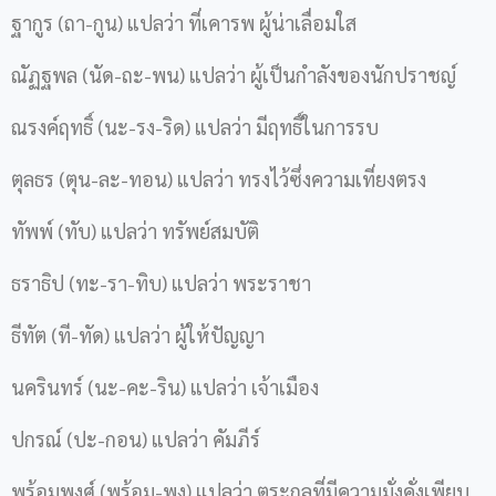
ฐากูร (ถา-กูน) แปลว่า ที่เคารพ ผู้น่าเลื่อมใส
ณัฏฐพล (นัด-ถะ-พน) แปลว่า ผู้เป็นกำลังของนักปราชญ์
ณรงค์ฤทธิ์ (นะ-รง-ริด) แปลว่า มีฤทธิ์ในการรบ
ตุลธร (ตุน-ละ-ทอน) แปลว่า ทรงไว้ซึ่งความเที่ยงตรง
ทัพพ์ (ทับ) แปลว่า ทรัพย์สมบัติ
ธราธิป (ทะ-รา-ทิบ) แปลว่า พระราชา
ธีทัต (ที-ทัด) แปลว่า ผู้ให้ปัญญา
นครินทร์ (นะ-คะ-ริน) แปลว่า เจ้าเมือง
ปกรณ์ (ปะ-กอน) แปลว่า คัมภีร์
พร้อมพงศ์ (พร้อม-พง) แปลว่า ตระกูลที่มีความมั่งคั่งเพียบ