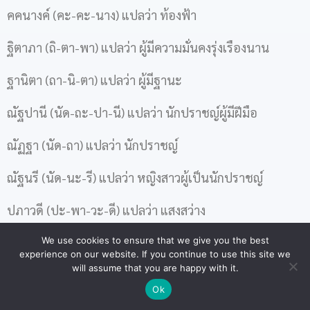
คคนางค์ (คะ-คะ-นาง) แปลว่า ท้องฟ้า
ฐิตาภา (ถิ-ตา-พา) แปลว่า ผู้มีความมั่นคงรุ่งเรืองนาน
ฐานิตา (ถา-นิ-ตา) แปลว่า ผู้มีฐานะ
ณัฐปานี (นัด-ถะ-ปา-นี) แปลว่า นักปราชญ์ผู้มีฝีมือ
ณัฏฐา (นัด-ถา) แปลว่า นักปราชญ์
ณัฐนรี (นัด-นะ-รี) แปลว่า หญิงสาวผู้เป็นนักปราชญ์
ปภาวดี (ปะ-พา-วะ-ดี) แปลว่า แสงสว่าง
ฝนสุดา (ฝน-สุ-ดา) แปลว่า หญิงสาวที่มาช่วงฝนตก
We use cookies to ensure that we give you the best
experience on our website. If you continue to use this site we
will assume that you are happy with it.
พรทิพา (พอน-ทิ-พา) แปลว่า กลางวันอันประเสริฐ
Ok
พิมพ์ทอง (พิม-ทอง) แปลว่า ผู้มีรูปงามดังทอง