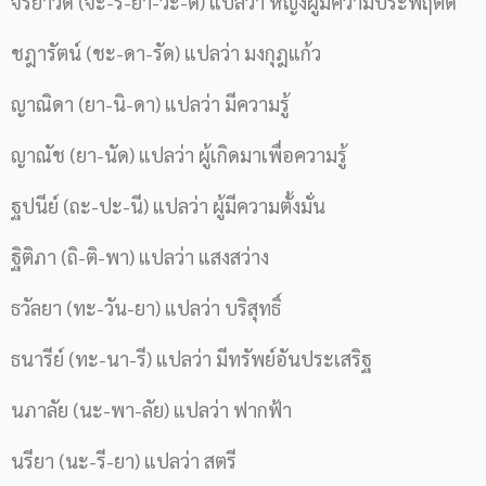
จริยาวดี (จะ-ริ-ยา-วะ-ดี) แปลว่า หญิงผู้มีความประพฤติดี
ชฎารัตน์ (ชะ-ดา-รัด) แปลว่า มงกุฎแก้ว
ญาณิดา (ยา-นิ-ดา) แปลว่า มีความรู้
ญาณัช (ยา-นัด) แปลว่า ผู้เกิดมาเพื่อความรู้
ฐปนีย์ (ถะ-ปะ-นี) แปลว่า ผู้มีความตั้งมั่น
ฐิติภา (ถิ-ติ-พา) แปลว่า แสงสว่าง
ธวัลยา (ทะ-วัน-ยา) แปลว่า บริสุทธิ์
ธนารีย์ (ทะ-นา-รี) แปลว่า มีทรัพย์อันประเสริฐ
นภาลัย (นะ-พา-ลัย) แปลว่า ฟากฟ้า
นรียา (นะ-รี-ยา) แปลว่า สตรี