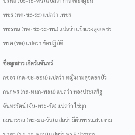
ปรพล (ปะ-ระ-พน) แปลว่า กำลังของผู้อื่น
พชร (พด-ชะ-ระ) แปลว่า เพชร
พชรพล (พด-ชะ-ระ-พน) แปลว่า แข็งแรงดุจเพชร
พรต (พด) แปลว่า ข้อปฏิบัติ
ชื่อลูกสาว เกิดวันจันทร์
กชอร (กด-ชะ-ออน) แปลว่า หญิงงามดุจดอกบัว
กนกพร (กะ-หนก-พอน) แปลว่า ทองประเสริฐ
จันทรรัตน์ (จัน-ทระ-รัด) แปลว่า ไข่มุก
ธมนวรรณ (ทะ-มน-วัน) แปลว่า มีผิวพรรณสวยงาม
นวพร (นะ-วะ-พอน) แปลว่า พร 9 ประการ