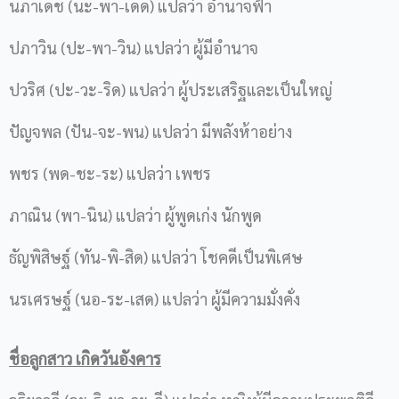
นภาเดช (นะ-พา-เดด) แปลว่า อำนาจฟ้า
ปภาวิน (ปะ-พา-วิน) แปลว่า ผู้มีอำนาจ
ปวริศ (ปะ-วะ-ริด) แปลว่า ผู้ประเสริฐและเป็นใหญ่
ปัญจพล (ปัน-จะ-พน) แปลว่า มีพลังห้าอย่าง
พชร (พด-ชะ-ระ) แปลว่า เพชร
ภาณิน (พา-นิน) แปลว่า ผู้พูดเก่ง นักพูด
ธัญพิสิษฐ์ (ทัน-พิ-สิด) แปลว่า โชคดีเป็นพิเศษ
นรเศรษฐ์ (นอ-ระ-เสด) แปลว่า ผู้มีความมั่งคั่ง
ชื่อลูกสาว เกิดวันอังคาร