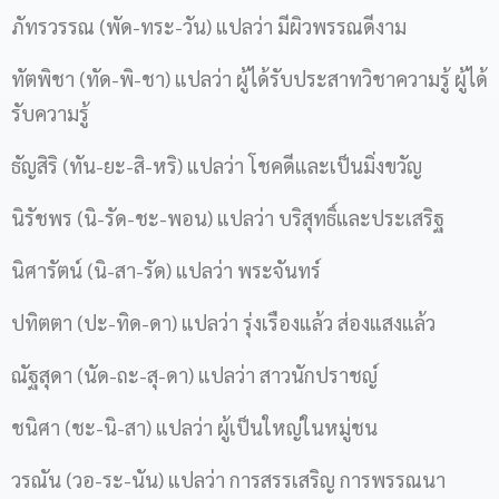
ภัทรวรรณ (พัด-ทระ-วัน) แปลว่า มีผิวพรรณดีงาม
ทัตพิชา (ทัด-พิ-ชา) แปลว่า ผู้ได้รับประสาทวิชาความรู้ ผู้ได้
รับความรู้
ธัญสิริ (ทัน-ยะ-สิ-หริ) แปลว่า โชคดีและเป็นมิ่งขวัญ
นิรัชพร (นิ-รัด-ชะ-พอน) แปลว่า บริสุทธิ์และประเสริฐ
นิศารัตน์ (นิ-สา-รัด) แปลว่า พระจันทร์
ปทิตตา (ปะ-ทิด-ดา) แปลว่า รุ่งเรืองแล้ว ส่องแสงแล้ว
ณัฐสุดา (นัด-ถะ-สุ-ดา) แปลว่า สาวนักปราชญ์
ชนิศา (ชะ-นิ-สา) แปลว่า ผู้เป็นใหญ่ในหมู่ชน
วรณัน (วอ-ระ-นัน) แปลว่า การสรรเสริญ การพรรณนา