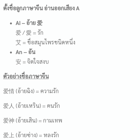
ตั้งชื่อลูกภาษาจีน อ่านออกเสียง
A
Ai
– อ้าย
爱
爱 / 愛 = รัก
艾 = ชื่อสมุนไพรชนิดหนึ่ง
An
– อัน
安 = จิตใจสงบ
ตัวอย่างชื่อภาษาจีน
爱情 (อ้ายฉิง) = ความรัก
爱人 (อ้ายเหริน) = คนรัก
爱神 (อ้ายเสิน) = กามเทพ
爱上 (อ้ายซ่าง) = หลงรัก