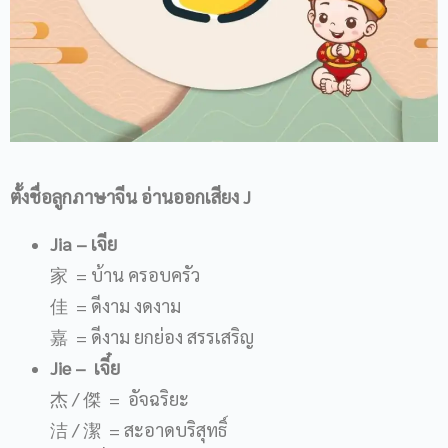
ตั้งชื่อลูกภาษาจีน อ่านออกเสียง
J
Jia
– เจีย
家 = บ้าน ครอบครัว
佳 = ดีงาม งดงาม
嘉 = ดีงาม ยกย่อง สรรเสริญ
Jie
– เจี๋ย
杰 / 傑 = อัจฉริยะ
洁 / 潔 = สะอาดบริสุทธิ์