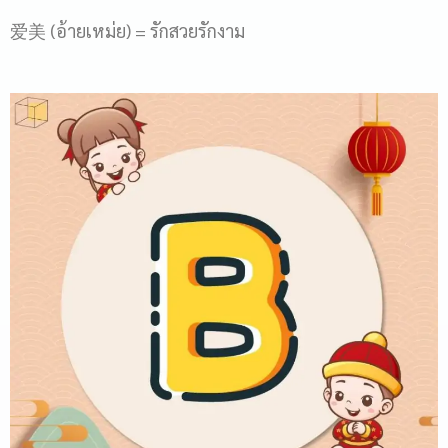
爱美 (อ้ายเหม่ย) = รักสวยรักงาม