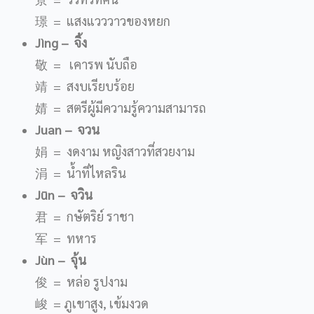
璟 = แสงแวววาวของหยก
Jìng
– จิ้ง
敬 = เคารพ นับถือ
靖 = สงบเรียบร้อย
婧 = สตรีผู้มีความรู้ความสามารถ
Juan
– จวน
娟 = งดงาม หญิงสาวที่สวยงาม
涓 = น้ำที่ไหลริน
J
ū
n
– จวิน
君 = กษัตริย์ ราชา
军 = ทหาร
Jùn
– จุ้น
俊 = หล่อ รูปงาม
峻 = ภูเขาสูง, เข้มงวด