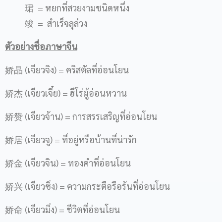
珺 = หยกที่สวยงามชนิดหนึ่ง
竣 = สำเร็จลุล่วง
ตัวอย่างชื่อภาษาจีน
娇晶 (เจียวจิง) = คริสตัลที่อ่อนโยน
娇杰 (เจียวเจี๋ย) = ฮีโร่ผู้อ่อนหวาน
娇赞 (เจียวจ้าน) = การสรรเสริญที่อ่อนโยน
娇居 (เจียวจู) = ที่อยู่หรือบ้านที่น่ารัก
娇金 (เจียวจิน) = ทองคำที่อ่อนโยน
娇兴 (เจียวซิ่ง) = ความกระตือรือร้นที่อ่อนโยน
娇命 (เจียวมิ่ง) = ชีวิตที่อ่อนโยน