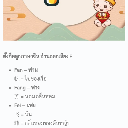
ตั้งชื่อลูกภาษาจีน อ่านออกเสียง
F
Fan
– ฟาน
帆 = ใบของเรือ
Fang
– ฟาง
芳 = หอม กลิ่นหอม
Fei
– เฟย
飞 = บิน
菲 = กลิ่นหอมของต้นหญ้า