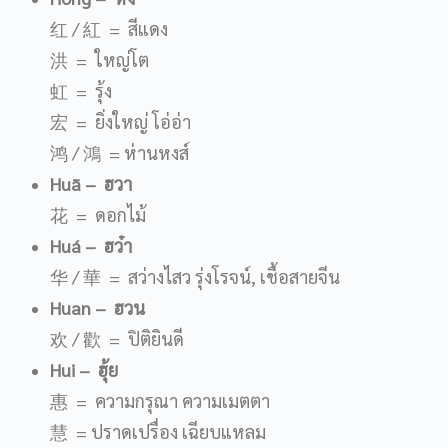
红 / 紅 = สีแดง
洪 = ใหญ่โต
虹 = รุ้ง
宏 = ยิ่งใหญ่ โอ่อ่า
鸿 / 鴻 = ห่านหงส์
Hu
ā
– ฮวา
花 = ดอกไม้
Huá
– ฮว๋า
华 / 華 = สว่างไสว รุ่งโรจน์, เชื้อสายจีน
Huan
– ฮวน
欢 / 歡 = ปิติยินดี
Hui
– ฮุ้ย
惠 = ความกรุณา ความเมตตา
慧 = ปราดเปรื่อง เฉียบแหลม