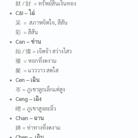
财 / 財 = ทรัพย์สินเงินทอง
C
ǎ
i
– ไฉ่
采 = สภาพจิตใจ, สีสัน
彩 = สีสัน
Can
– ช่าน
灿 / 燦 = เจิดจ้า สว่างไสว
璨 = หยกที่งดงาม
粲 = แวววาว สดใส
Cen
– เฉิน
岑 = ภูเขาลูกเล็กแต่สูง
Ceng
– เฉิง
嶒 = ภูเขาสูงละลิ่ว
Chan
– ฉาน
婵 = ท่าทางที่งดงาม
Chen
– เฉิน