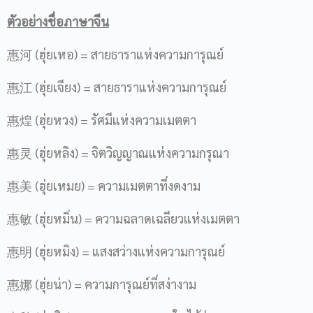
ตัวอย่างชื่อภาษาจีน
惠河 (ฮุ่ยเหอ) = สายธาราแห่งความการุณย์
惠江 (ฮุ่ยเจียง) = สายธาราแห่งความการุณย์
惠煌 (ฮุ่ยหวง) = รัศมีแห่งความเมตตา
惠灵 (ฮุ่ยหลิง) = จิตวิญญาณแห่งความกรุณา
惠美 (ฮุ่ยเหมย) = ความเมตตาที่งดงาม
惠敏 (ฮุ่ยหมิ่น) = ความฉลาดเฉลียวแห่งเมตตา
惠明 (ฮุ่ยหมิง) = แสงสว่างแห่งความการุณย์
惠娜 (ฮุ่ยน่า) = ความการุณย์ที่สง่างาม