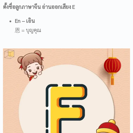
ตั้งชื่อลูกภาษาจีน อ่านออกเสียง
E
En
– เอิน
恩 = บุญคุณ