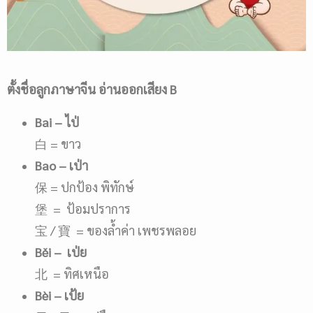
ตั้งชื่อลูกภาษาจีน อ่านออกเสียง
B
Bai
– ไป่
白 = ขาว
Bao
– เป่า
保 = ปกป้อง พิทักษ์
堡 = ป้อมปราการ
宝 / 寶 = ของล้ำค่า เพชรพลอย
B
ě
i
– เป่ย
北 = ทิศเหนือ
Bèi
– เป้ย