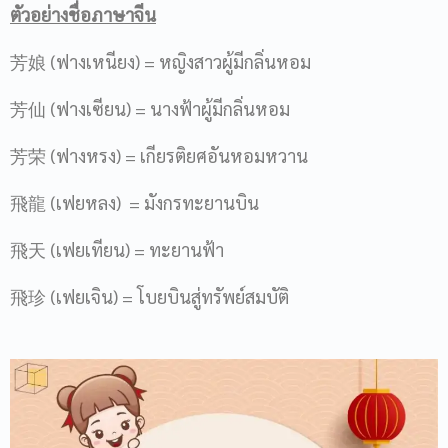
ตัวอย่างชื่อภาษาจีน
芳娘 (ฟางเหนียง) = หญิงสาวผู้มีกลิ่นหอม
芳仙 (ฟางเซียน) = นางฟ้าผู้มีกลิ่นหอม
芳荣 (ฟางหรง) = เกียรติยศอันหอมหวาน
飛龍 (เฟยหลง) = มังกรทะยานบิน
飛天 (เฟยเทียน) = ทะยานฟ้า
飛珍 (เฟยเจิน) = โบยบินสู่ทรัพย์สมบัติ