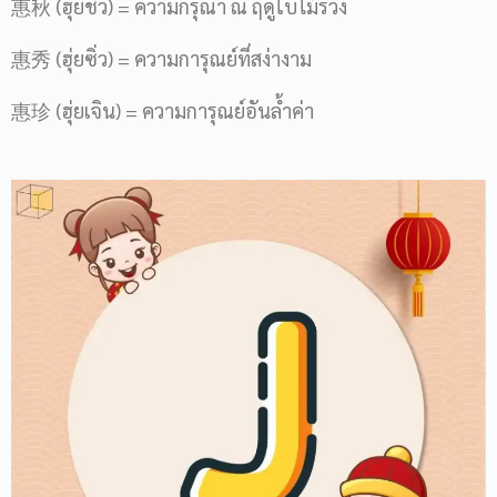
惠秋 (ฮุ่ยชิว) = ความกรุณา ณ ฤดูใบไม้ร่วง
惠秀 (ฮุ่ยซิ่ว) = ความการุณย์ที่สง่างาม
惠珍 (ฮุ่ยเจิน) = ความการุณย์อันล้ำค่า