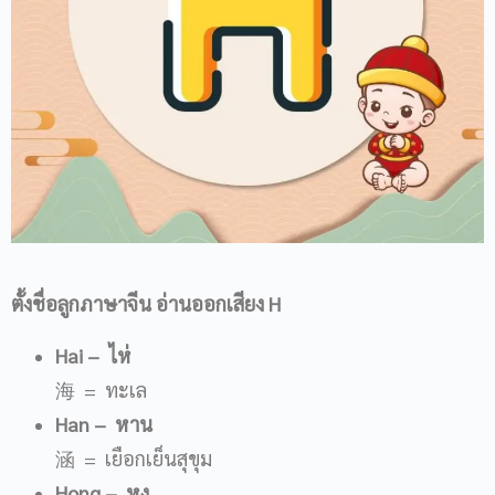
ตั้งชื่อลูกภาษาจีน อ่านออกเสียง
H
Hai
– ไห่
海 = ทะเล
Han
– หาน
涵 = เยือกเย็นสุขุม
Hong
– หง