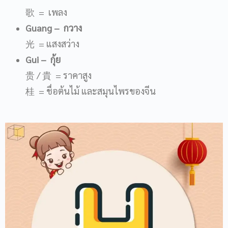
歌 = เพลง
Guang
– กวาง
光 = แสงสว่าง
Gui
– กุ้ย
贵 / 貴 = ราคาสูง
桂 = ชื่อต้นไม้ และสมุนไพรของจีน