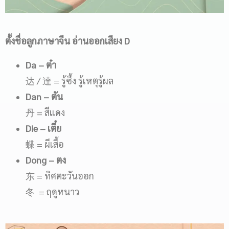
ตั้งชื่อลูกภาษาจีน อ่านออกเสียง
D
Da
– ต๋า
达 / 達 = รู้ซึ้ง รู้เหตุรู้ผล
Dan
– ตัน
丹 = สีแดง
Die
– เตี๋ย
蝶 = ผีเสื้อ
Dong
– ตง
东 = ทิศตะวันออก
冬 = ฤดูหนาว