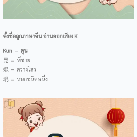
ตั้งชื่อลูกภาษาจีน อ่านออกเสียง
K
Kun – คุน
昆 = พี่ชาย
焜 = สว่างไสว
琨 = หยกชนิดหนึ่ง