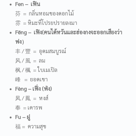
Fen
– เฟิน
芬 = กลิ่นหอมของดอกไม้
雰 = หิมะที่โปรยปรายลงมา
F
ē
ng
– เฟิง
(
คนไต้หวันและฮ่องกงจะออกเสียงว่า
ฟง
）
丰 / 豐 = อุดมสมบูรณ์
风 / 風 = ลม
枫 / 楓 = ใบเมเปิล
峰 = ยอดเขา
Fèng
– เฟิ่ง (ฟ่ง)
凤 / 鳳 = หงส์
奉 = เคารพ
Fu
– ฝู
福 = ความสุข