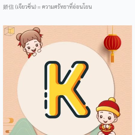
娇信 (เจียวซิ่น) = ความศรัทธาที่อ่อนโยน