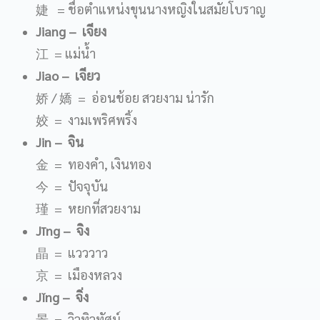
婕 = ชื่อตำแหน่งขุนนางหญิงในสมัยโบราญ
Jiang
– เจียง
江 = แม่น้ำ
Jiao
– เจียว
娇 / 嬌 = อ่อนช้อย สวยงาม น่ารัก
姣 = งามเพริศพริ้ง
Jin
– จิน
金 = ทองคำ, เงินทอง
今 = ปัจจุบัน
瑾 = หยกที่สวยงาม
J
ī
ng
– จิง
晶 = แวววาว
京 = เมืองหลวง
J
ǐ
ng
– จิ่ง
景 = วิวทิวทัศน์