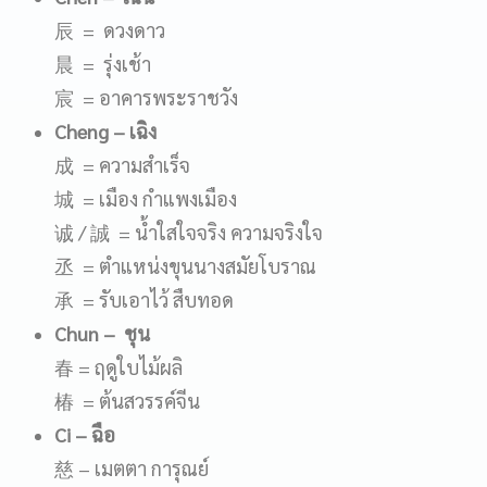
辰 = ดวงดาว
晨 = รุ่งเช้า
宸 = อาคารพระราชวัง
Cheng
– เฉิง
成 = ความสำเร็จ
城 = เมือง กำแพงเมือง
诚 / 誠 = น้ำใสใจจริง ความจริงใจ
丞 = ตำแหน่งขุนนางสมัยโบราณ
承 = รับเอาไว้ สืบทอด
Chun
– ชุน
春 = ฤดูใบไม้ผลิ
椿 = ต้นสวรรค์จีน
Ci
– ฉือ
慈 – เมตตา การุณย์