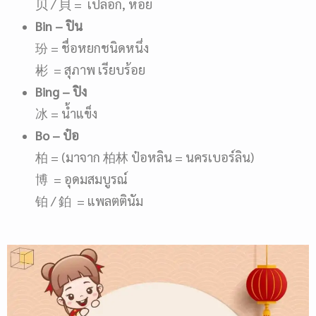
贝 / 貝 = เปลือก, หอย
Bin
– ปิน
玢 = ชื่อหยกชนิดหนึ่ง
彬 = สุภาพ เรียบร้อย
Bing
– ปิง
冰 = น้ำแข็ง
Bo
– ป๋อ
柏 = (มาจาก 柏林 ป๋อหลิน = นครเบอร์ลิน)
博 = อุดมสมบูรณ์
铂 / 鉑 = แพลตตินัม