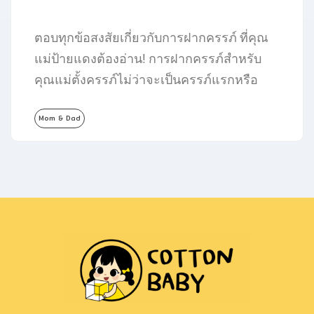
ตอบทุกข้อสงสัยเกี่ยวกับการฝากครรภ์ ที่คุณ
แม่ป้ายแดงต้องอ่าน! การฝากครรภ์สำหรับ
คุณแม่ตั้งครรภ์ไม่ว่าจะเป็นครรภ์แรกหรือ
ครรภ์ถัดไปก็ตาม ล้วนมีความสำคัญต่อตัวคุณ
Mom & Dad
แม่และคุณลูกมากนะคะ…