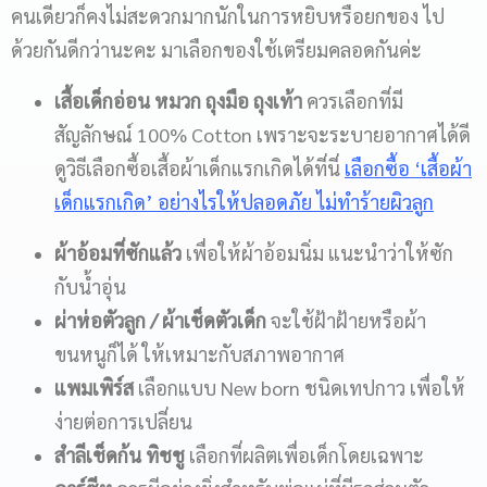
คนเดียวก็คงไม่สะดวกมากนักในการหยิบหรือยกของ ไป
ด้วยกันดีกว่านะคะ มาเลือกของใช้เตรียมคลอดกันค่ะ
เสื้อเด็กอ่อน หมวก ถุงมือ ถุงเท้า
ควรเลือกที่มี
สัญลักษณ์ 100% Cotton เพราะจะระบายอากาศได้ดี
ดูวิธีเลือกซื้อเสื้อผ้าเด็กแรกเกิดได้ที่นี่
เลือกซื้อ ‘เสื้อผ้า
เด็กแรกเกิด’ อย่างไรให้ปลอดภัย ไม่ทำร้ายผิวลูก
ผ้าอ้อมที่ซักแล้ว
เพื่อให้ผ้าอ้อมนิ่ม แนะนำว่าให้ซัก
กับน้ำอุ่น
ผ่าห่อตัวลูก
/
ผ้าเช็ดตัวเด็ก
จะใช้ฝ้าฝ้ายหรือผ้า
ขนหนูก็ได้ ให้เหมาะกับสภาพอากาศ
แพมเพิร์ส
เลือกแบบ New born ชนิดเทปกาว เพื่อให้
ง่ายต่อการเปลี่ยน
สำลีเช็ดก้น ทิชชู
เลือกที่ผลิตเพื่อเด็กโดยเฉพาะ