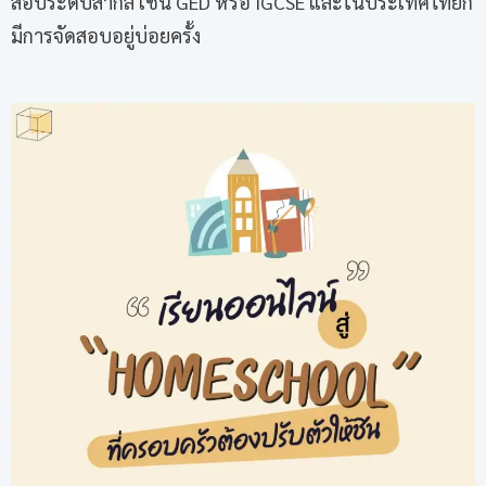
สอบระดับสากล เช่น GED หรือ IGCSE และในประเทศไทยก็
มีการจัดสอบอยู่บ่อยครั้ง