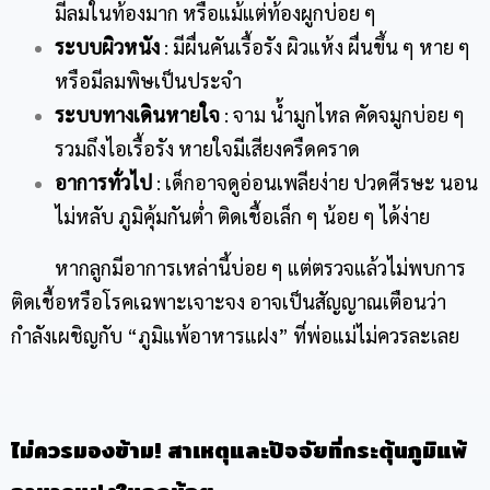
มีลมในท้องมาก หรือแม้แต่ท้องผูกบ่อย ๆ
ระบบผิวหนัง
: มีผื่นคันเรื้อรัง ผิวแห้ง ผื่นขึ้น ๆ หาย ๆ
หรือมีลมพิษเป็นประจำ
ระบบทางเดินหายใจ
: จาม น้ำมูกไหล คัดจมูกบ่อย ๆ
รวมถึงไอเรื้อรัง หายใจมีเสียงครืดคราด
อาการทั่วไป
: เด็กอาจดูอ่อนเพลียง่าย ปวดศีรษะ นอน
ไม่หลับ ภูมิคุ้มกันต่ำ ติดเชื้อเล็ก ๆ น้อย ๆ ได้ง่าย
หากลูกมีอาการเหล่านี้บ่อย ๆ แต่ตรวจแล้วไม่พบการ
ติดเชื้อหรือโรคเฉพาะเจาะจง อาจเป็นสัญญาณเตือนว่า
กำลังเผชิญกับ “ภูมิแพ้อาหารแฝง” ที่พ่อแม่ไม่ควรละเลย
ไม่ควรมองข้าม
!
สาเหตุและปัจจัยที่กระตุ้นภูมิแพ้