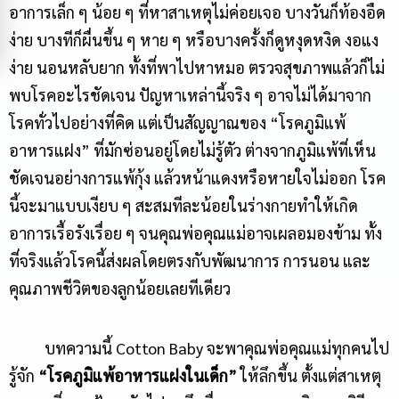
อาการเล็ก ๆ น้อย ๆ ที่หาสาเหตุไม่ค่อยเจอ บางวันก็ท้องอืด
ง่าย บางทีก็ผื่นขึ้น ๆ หาย ๆ หรือบางครั้งก็ดูหงุดหงิด งอแง
ง่าย นอนหลับยาก ทั้งที่พาไปหาหมอ ตรวจสุขภาพแล้วก็ไม่
พบโรคอะไรชัดเจน ปัญหาเหล่านี้จริง ๆ อาจไม่ได้มาจาก
โรคทั่วไปอย่างที่คิด แต่เป็นสัญญาณของ “โรคภูมิแพ้
อาหารแฝง” ที่มักซ่อนอยู่โดยไม่รู้ตัว ต่างจากภูมิแพ้ที่เห็น
ชัดเจนอย่างการแพ้กุ้ง แล้วหน้าแดงหรือหายใจไม่ออก โรค
นี้จะมาแบบเงียบ ๆ สะสมทีละน้อยในร่างกายทำให้เกิด
อาการเรื้อรังเรื่อย ๆ จนคุณพ่อคุณแม่อาจเผลอมองข้าม ทั้ง
ที่จริงแล้วโรคนี้ส่งผลโดยตรงกับพัฒนาการ การนอน และ
คุณภาพชีวิตของลูกน้อยเลยทีเดียว
บทความนี้ Cotton Baby จะพาคุณพ่อคุณแม่ทุกคนไป
รู้จัก
“โรคภูมิแพ้อาหารแฝงในเด็ก”
ให้ลึกขึ้น ตั้งแต่สาเหตุ