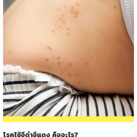
โรคไข้อีดำอีแดง คืออะไร?