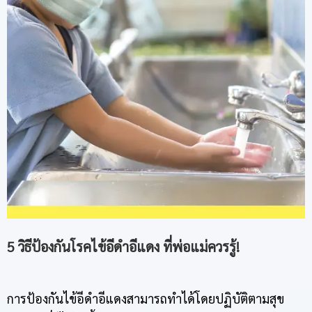
5 วิธีป้องกันโรคไข้อีดำอีแดง ที่พ่อแม่ควรรู้!
การป้องกันไข้อีดำอีแดงสามารถทำได้โดยปฏิบัติตามสุข