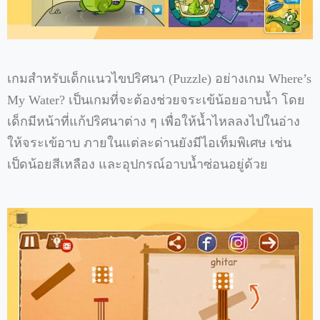
เกมสำหรับเด็กแนวไขปริศนา (Puzzle) อย่างเกม Where’s
My Water? เป็นเกมที่จะต้องช่วยจระเข้น้อยอาบน้ำ โดย
เด็กมีหน้าที่แก้ปริศนาต่าง ๆ เพื่อให้น้ำไหลลงไปในอ่าง
ให้จระเข้อาบ ภายในแต่ละด่านยังมีไอเท็มพิเศษ เช่น
เป็ดน้อยสีเหลือง และอุปกรณ์อาบน้ำซ่อนอยู่ด้วย