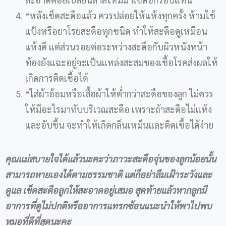
*หลังเช็ดสะดือแล้ว ควรปล่อยให้แห้งทุกครั้ง ห้ามใช้
แป้งหรือยาโรยสะดือทุกชนิด ทำให้สะดือดูเหมือน
แห้งดี แต่ส่วนรอยต่อระหว่างสะดือกับผิวหนังหน้า
ท้องยังแฉะอยู่จะเป็นแหล่งสะสมของเชื้อโรคส่งผลให้
เกิดการติดเชื้อได้
*ใส่ผ้าอ้อมหรือเสื้อผ้าให้ต่ำกว่าสะดือของลูก ไม่ควร
ให้มีอะไรมาทับบริเวณสะดือ เพราะถ้าสะดือไม่แห้ง
และอับชื้น จะทำให้เกิดกลิ่นเหม็นและติดเชื้อได้ง่าย
คุณแม่สบายใจได้แล้วนะคะว่าภาวะสะดือจุ่นของลูกน้อยนั้น
สามารถหายเองได้ตามธรรมชาติ แต่ก็อย่าลืมเฝ้าระวังและ
ดูแล เช็ดสะดือลูกให้สะอาดอยู่เสมอ สุดท้ายแล้วหากลูกมี
อาการที่ดูไม่ปกติหรืออาการแทรกซ้อนแนะนำให้พาไปพบ
หมอที่ดีที่สุดนะคะ