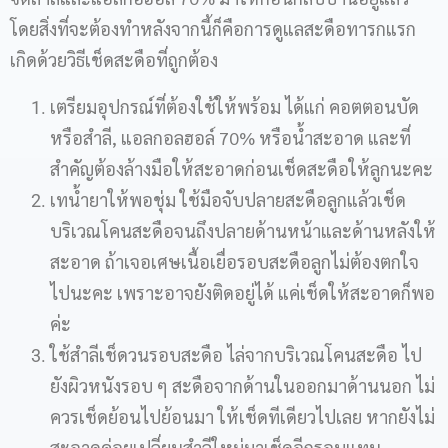
โดยสิ่งที่จะต้องทำหลังจากนี้ก็คือการดูแลสะดือทารกแรก
เกิดด้วยวิธีเช็ดสะดือที่ถูกต้อง
เตรียมอุปกรณ์ที่ต้องใช้ให้พร้อม ได้แก่ คอตตอนบัด
หรือสำลี, แอลกอลฮอล์ 70% หรือน้ำสะอาด และที่
สำคัญต้องล้างมือให้สะอาดก่อนเช็ดสะดือให้ลูกนะคะ
เทน้ำยาให้พอชุ่ม ใช้มือจับปลายสะดือลูกแล้วเช็ด
บริเวณโคนสะดือจนถึงปลายด้านหน้าและด้านหลังให้
สะอาด ถ้าเจอเศษเนื้อเยื่อรอบสะดือลูกไม่ต้องตกใจ
ไปนะคะ เพราะอาจยังติดอยู่ได้ แค่เช็ดให้สะอาดก็พอ
ค่ะ
ใช้สำลีเช็ดวนรอบสะดือ ไล่จากบริเวณโคนสะดือ ไป
ยังผิวหนังรอบ ๆ สะดือจากด้านในออกมาด้านนอก ไม่
ควรเช็ดย้อนไปย้อนมา ให้เช็ดทีเดียวไปเลย หากยังไม่
สะอาดค่อยเปลี่ยนสำลีใหม่มาเช็ดอีกรอบแทน