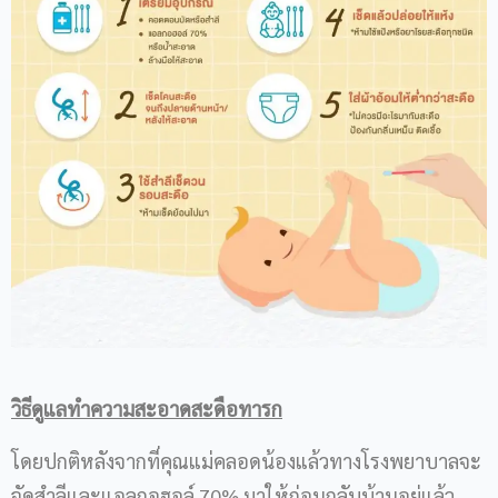
วิธีดูแลทำความสะอาดสะดือทารก
โดยปกติหลังจากที่คุณแม่คลอดน้องแล้วทางโรงพยาบาลจะ
จัดสำลีและแอลกอฮอล์ 70% มาให้ก่อนกลับบ้านอยู่แล้ว