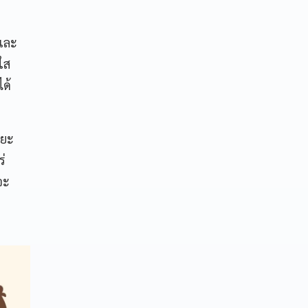
รและ
ใส
ได้
ะยะ
ร่
จะ