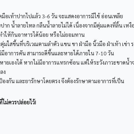
รคมือเท้าปากไปแล้ว 3-6 วัน จะแสดงอาการมีไข้ อ่อนเพลีย
ปาก น้ำลายไหล กลืนน้ำลายไม่ได้ เนื่องจากมีตุ่มแดงที่ลิ้น เหงื
ทำให้กินอาหารได้น้อย หรือไม่ยอมทาน
ุ่มใสขึ้นที่บริเวณตามลำตัว แขน ขา ฝ่ามือ นิ้วมือ ฝ่าเท้า เข่า
กไม่มีอาการคัน สามารถดีขึ้นและหายได้ภายใน 7-10 วัน
 หายเองได้ หากไม่มีอาการแทรกซ้อน แต่ให้ระวังภาวะขาดน้ำ
ยลง
ีนป้องกัน และยารักษาโดยตรง จึงต้องรักษาตามอาการที่เป็น
่ไม่ควรปล่อยไว้
!