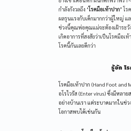
ย่างเข้าเดือนหก ฝนก็ตกพรำพรำ
กำลังกังวลถึง
‘โรคมือเท้าปาก’
โรคเ
ผลรุนแรงกับเด็กมากกว่าผู้ใหญ่ แล
ช่วงนี้คุณพ่อคุณแม่จะต้องเฝ้าระ
เกิดอาการที่สงสัยว่าเป็นโรคมือเท
โรคนี้กันเลยดีกว่า
รู้จัก 
โรคมือเท้าปาก (Hand Foot and Mo
อโรไวรัส (Enter virus) ซึ่งมีหลา
อย่างบ้านเรา แต่ระบาดมากในช่วงห
โอกาสพบได้เช่นกัน