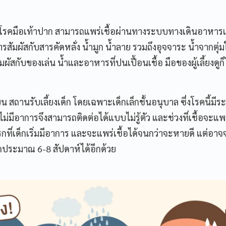
เกิดโรคมือเท้าปาก สามารถแพร่เชื้อผ่านทางระบบทางเดินอาหา
ัมผัสกับสารคัดหลั่ง น้ำมูก น้ำลาย รวมถึงอุจจาระ น้ำจากตุ่ม
ัสกับของเล่น น้ำและอาหารที่ปนเปื้อนเชื้อ มือของผู้เลี้ยงดูก็
สถานรับเลี้ยงเด็ก โดยเฉพาะเด็กเล็กชั้นอนุบาล ซึ่งโรคนี้มีร
ม่มีอาการจึงสามารถติดต่อได้แบบไม่รู้ตัว และช่วงที่เชื้อจะแพ
กที่เด็กเริ่มมีอาการ และจะแพร่เชื้อได้จนกว่าจะหายดี แต่อาจ
กประมาณ 6-8 สัปดาห์ได้อีกด้วย