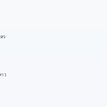
หลว
ลา 1