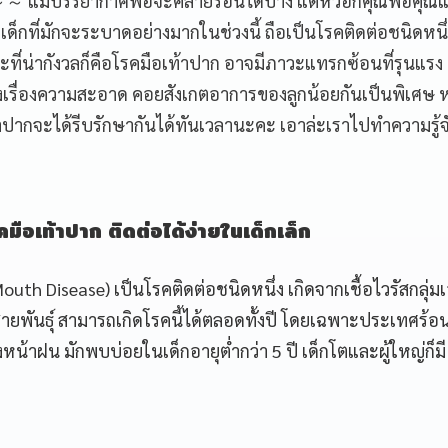
～～ แม้บรรยากาศพอจะคลายร้อนได้บ้าง แต่หัวอกคุณพ่อคุณแ
ด็กที่มักจะระบาดอย่างมากในช่วงนี้ ถือเป็นโรคติดต่อชนิดหนึ่ง
ะที่น่ากังวลก็คือโรคมือเท้าปาก อาจมีภาวะแทรกซ้อนที่รุนแรง 
วังเรื่องความสะอาด คอยสังเกตอาการของลูกน้อยกันเป็นพิเศษ 
้าปากจะได้รีบรักษากันได้ทันเวลานะคะ เอาล่ะเราไปทำความรู้จั
โรคมือเท้าปาก ติดต่อได้ง่ายในเด็กเล็ก
uth Disease) เป็นโรคติดต่อชนิดหนึ่ง เกิดจากเชื้อไวรัสกลุ่ม
ยสายพันธุ์ สามารถเกิดโรคนี้ได้ตลอดทั้งปี โดยเฉพาะประเทศร้อน
น้าฝน มักพบบ่อยในเด็กอายุต่ำกว่า 5 ปี เด็กโตและผู้ใหญ่ก็มี