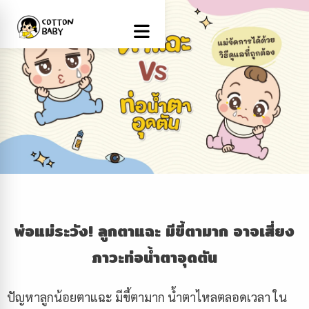
พ่อแม่ระวัง! ลูกตาแฉะ มีขี้ตามาก อาจเสี่ยง
ภาวะท่อน้ำตาอุดตัน
ปัญหาลูกน้อยตาแฉะ มีขี้ตามาก น้ำตาไหลตลอดเวลา ใน