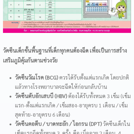
วัคซีนเด็กขั้นพื้นฐานที่เด็กทุกคนต้องฉีด เพื่อเป็นการสร้าง
เสริมภูมิคุ้มกันตามช่วงวัย
วัคซีนวัณโรค (BCG)
ควรได้รับตั้งแต่แรกเกิด โดยปกติ
แล้วทางโรงพยาบาลจะฉีดให้ก่อนกลับบ้าน
วัคซีนตับอักเสบบี (HBV)
ต้องได้รับทั้งหมด 3 เข็ม (เข็ม
แรก-ตั้งแต่แรกเกิด / เข็มสอง-อายุครบ 1 เดือน / เข็ม
สุดท้าย-อายุครบ 6 เดือน)
วัคซีนคอตีบ / บาดทะยัก / ไอกรน (DPT)
วัคซีนเด็กใน
เซ็ตแรกฉีดทั้งหมด 3 ครั้ง คือ เมื่ออายุ 2 เดือน 4